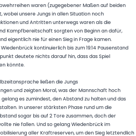
e Abwehrreihen waren (zugegebener Maßen auf beiden
nt, wobei unsere Jungs in allen Situation noch
aktionen und Antritten unterwegs waren als die
nd Kampfbereitschaft sorgten von Beginn an dafür,
nd eigentlich nie für einen Sieg in Frage kamen.
h Wiedenbrück kontinuierlich bis zum 19:14 Pausenstand
punkt deutete nichts darauf hin, dass das Spiel
en könnte.
bzeitansprache ließen die Jungs
ängen und zeigten Moral, was der Mannschaft hoch
h gelang es zumindest, den Abstand zu halten und das
estalten. In unserer stärksten Phase rund um die
bstand sogar bis auf 2 Tore zusammen, doch der
llte nie fallen. Und so gelang Wiedenbrück im
bilisierung aller Kraftreserven, um den Sieg letztendlich