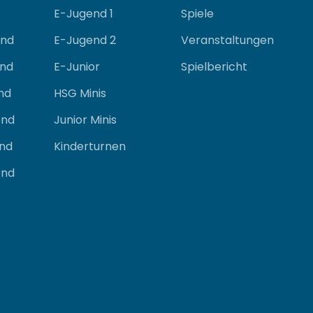
E-Jugend 1
Spiele
nd
E-Jugend 2
Veranstaltungen
nd
E-Junior
Spielbericht
nd
HSG Minis
nd
Junior Minis
nd
Kinderturnen
nd