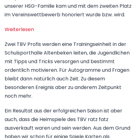
unserer HSG-Familie kam und mit dem zweiten Platz
im Vereinswettbewerb honoriert wurde bzw. wird.
:
Weiterlesen
Die
Zwei TBV Profis werden eine Trainingseinheit in der
HSG
Schulsporthalle Altenbeken leiten, die Jugendlichen
beim
mit Tipps und Tricks versorgen und bestimmt
TBV
ordentlich motivieren. Für Autogramme und Fragen
in
bleibt dann natürlich auch Zeit. Zu diesem
der
besonderen Ereignis aber zu anderem Zeitpunkt
PHOENIX
noch mehr.
CONTACT
arena
Ein Resultat aus der erfolgreichen Saison ist aber
auch, dass die Heimspiele des TBV ratz fatz
ausverkauft waren und sein werden. Aus dem Grund
haben wir schon für einige Spiele Karten als